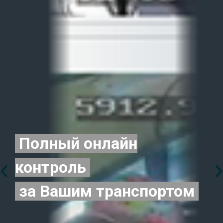
Полный онлайн
‹
›
контроль
за Вашим транспортом